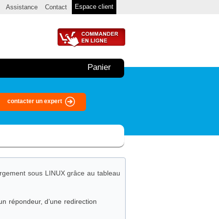
Espace client
Assistance
Contact
Panier
contacter un expert
bergement sous LINUX grâce au tableau
’un répondeur, d’une redirection