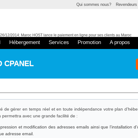
Qui sommes nous?
Revendeurs
26/12/2014: Maroc HOST lance le paiement en ligne pour ses clients au Maroc
02/02/2015: Maroc HOST est finaliste au MWA8, catégorie e-commerce
l
Hébergement
Services
Promotion
A propos
D CPANEL
ité de gérer en temps réel et en toute indépendance votre plan d’hé
 permettra avec une grande facilité de :
pression et modification des adresses emails ainsi que l’installation d
que adresse email.