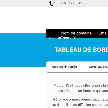
(212) 5 37 74 1234
Nom de domaine
/"
Emai
class="home">
TABLEAU DE BOR
Adresse IP dediée
Certificat SSL
Maroc HOST vous offre la possibil
de bord Cpanel en français qui vous
Gérer votre messagerie : ajout, sup
et d'une liste de diffusion pour cha